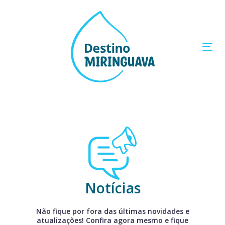
Skip
Skip
links
to
primary
navigation
Skip
to
Tog
content
navi
Notícias
Não fique por fora das últimas novidades e
atualizações! Confira agora mesmo e fique